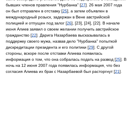
бывших членов правления "Нурбанка" [
27
]. 26 мая 2007 года
он был отправлен в отставку [
25
], а затем объявлен в
международный розыск, задержан в Вене австрийской
полицией и отпущен под залог [
26
], [23], [24], [22]. В начале
июня Алиев заявил о своем желании получить австрийское
гражданство [
22
]. Дарига Назарбаева высказывалась в
поддержку своего мужа, назвав дело "Нурбанка" попыткой
дискредитации президента и его политики [
29
]. С другой
стороны, вскоре после отставки Алиева появилась
информация о том, что она собралась подать на развод [
25
]. В
ночь на 12 июня 2007 года появилась информация, что без
согласия Алиева их брак с Назарбаевой был расторгнут [
21
].