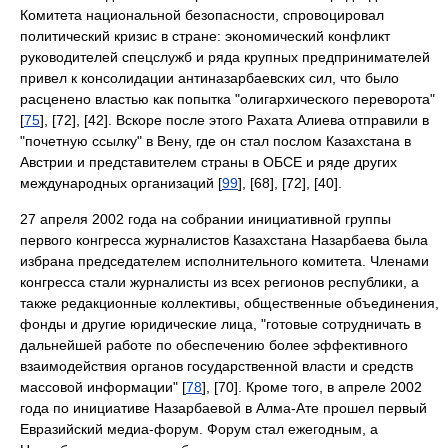
Комитета национальной безопасности, спровоцировал
политический кризис в стране: экономический конфликт
руководителей спецслужб и ряда крупных предпринимателей
привел к консолидации антиназарбаевских сил, что было
расценено властью как попытка "олигархического переворота"
[
75
], [72], [42]. Вскоре после этого Рахата Алиева отправили в
"почетную ссылку" в Вену, где он стал послом Казахстана в
Австрии и представителем страны в ОБСЕ и ряде других
международных организаций [
99
], [68], [72], [40].
27 апреля 2002 года на собрании инициативной группы
первого конгресса журналистов Казахстана Назарбаева была
избрана председателем исполнительного комитета. Членами
конгресса стали журналисты из всех регионов республики, а
также редакционные коллективы, общественные объединения,
фонды и другие юридические лица, "готовые сотрудничать в
дальнейшей работе по обеспечению более эффективного
взаимодействия органов государственной власти и средств
массовой информации" [
78
], [70]. Кроме того, в апреле 2002
года по инициативе Назарбаевой в Алма-Ате прошел первый
Евразийский медиа-форум. Форум стал ежегодным, а