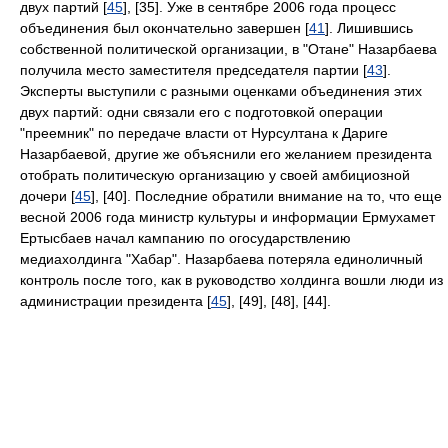
двух партий [
45
], [35]. Уже в сентябре 2006 года процесс
объединения был окончательно завершен [
41
]. Лишившись
собственной политической организации, в "Отане" Назарбаева
получила место заместителя председателя партии [
43
].
Эксперты выступили с разными оценками объединения этих
двух партий: одни связали его с подготовкой операции
"преемник" по передаче власти от Нурсултана к Дариге
Назарбаевой, другие же объяснили его желанием президента
отобрать политическую организацию у своей амбициозной
дочери [
45
], [40]. Последние обратили внимание на то, что еще
весной 2006 года министр культуры и информации Ермухамет
Ертысбаев начал кампанию по огосударствлению
медиахолдинга "Хабар". Назарбаева потеряла единоличный
контроль после того, как в руководство холдинга вошли люди из
администрации президента [
45
], [49], [48], [44].