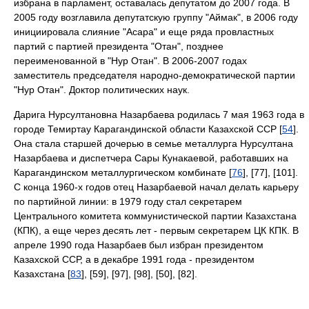
избрана в парламент, оставалась депутатом до 2007 года. В
2005 году возглавила депутатскую группу "Аймак", в 2006 году
инициировала слияние "Асара" и еще ряда провластных
партий с партией президента "Отан", позднее
переименованной в "Нур Отан". В 2006-2007 годах
заместитель председателя народно-демократической партии
"Нур Отан". Доктор политических наук.
Дарига Нурсултановна Назарбаева родилась 7 мая 1963 года в
городе Темиртау Карагандинской области Казахской ССР [
54
].
Она стала старшей дочерью в семье металлурга Нурсултана
Назарбаева и диспетчера Сары Кунакаевой, работавших на
Карагандинском металлургическом комбинате [
76
], [77], [101].
С конца 1960-х годов отец Назарбаевой начал делать карьеру
по партийной линии: в 1979 году стал секретарем
Центрального комитета коммунистической партии Казахстана
(КПК), а еще через десять лет - первым секретарем ЦК КПК. В
апреле 1990 года Назарбаев был избран президентом
Казахской ССР, а в декабре 1991 года - президентом
Казахстана [
83
], [59], [97], [98], [50], [82].