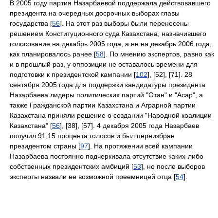
В 2005 году партия Назарбаевой поддержала действовавшего
президента на очередных досрочных выборах главы
государства [
56
]. На этот раз выборы были перенесены
решением Конституционного суда Казахстана, назначившего
голосование на декабрь 2005 года, а не на декабрь 2006 года,
как планировалось ранее [
58
]. По мнению экспертов, равно как
и в прошлый раз, у оппозиции не оставалось времени для
подготовки к президентской кампании [
102
], [52], [71]. 28
сентября 2005 года для поддержки кандидатуры президента
Назарбаева лидеры политических партий "Отан" и "Асар", а
также Гражданской партии Казахстана и Аграрной партии
Казахстана приняли решение о создании "Народной коалиции
Казахстана" [
56
], [38], [57]. 4 декабря 2005 года Назарбаев
получил 91,15 процента голосов и был переизбран
президентом страны [
97
]. На протяжении всей кампании
Назарбаева постоянно подчеркивала отсутствие каких-либо
собственных президентских амбиций [
53
], но после выборов
эксперты назвали ее возможной преемницей отца [
54
].