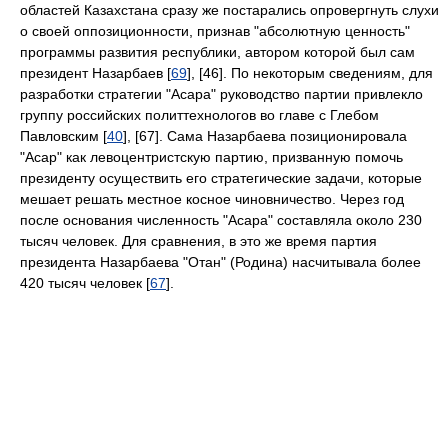
областей Казахстана сразу же постарались опровергнуть слухи
о своей оппозиционности, признав "абсолютную ценность"
программы развития республики, автором которой был сам
президент Назарбаев [
69
], [46]. По некоторым сведениям, для
разработки стратегии "Асара" руководство партии привлекло
группу российских политтехнологов во главе с Глебом
Павловским [
40
], [67]. Сама Назарбаева позиционировала
"Асар" как левоцентристскую партию, призванную помочь
президенту осуществить его стратегические задачи, которые
мешает решать местное косное чиновничество. Через год
после основания численность "Асара" составляла около 230
тысяч человек. Для сравнения, в это же время партия
президента Назарбаева "Отан" (Родина) насчитывала более
420 тысяч человек [
67
].