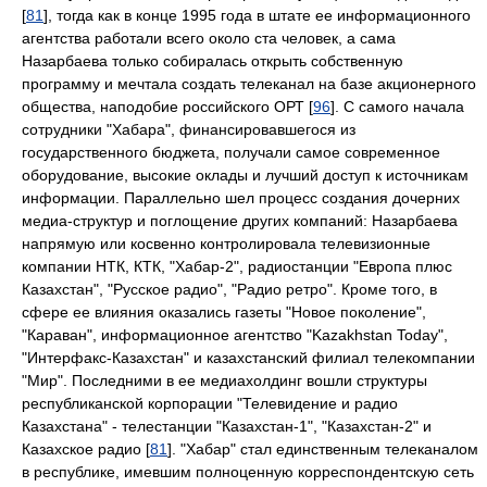
[
81
], тогда как в конце 1995 года в штате ее информационного
агентства работали всего около ста человек, а сама
Назарбаева только собиралась открыть собственную
программу и мечтала создать телеканал на базе акционерного
общества, наподобие российского ОРТ [
96
]. С самого начала
сотрудники "Хабара", финансировавшегося из
государственного бюджета, получали самое современное
оборудование, высокие оклады и лучший доступ к источникам
информации. Параллельно шел процесс создания дочерних
медиа-структур и поглощение других компаний: Назарбаева
напрямую или косвенно контролировала телевизионные
компании НТК, КТК, "Хабар-2", радиостанции "Европа плюс
Казахстан", "Русское радио", "Радио ретро". Кроме того, в
сфере ее влияния оказались газеты "Новое поколение",
"Караван", информационное агентство "Kazakhstan Today",
"Интерфакс-Казахстан" и казахстанский филиал телекомпании
"Мир". Последними в ее медиахолдинг вошли структуры
республиканской корпорации "Телевидение и радио
Казахстана" - телестанции "Казахстан-1", "Казахстан-2" и
Казахское радио [
81
]. "Хабар" стал единственным телеканалом
в республике, имевшим полноценную корреспондентскую сеть