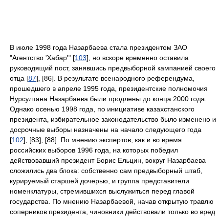
В июле 1998 года Назарбаева стала президентом ЗАО
"Агентство 'Хабар'" [
103
], но вскоре временно оставила
руководящий пост, занявшись предвыборной кампанией своего
отца [
87
], [86]. В результате всенародного референдума,
прошедшего в апреле 1995 года, президентские полномочия
Нурсултана Назарбаева были продлены до конца 2000 года.
Однако осенью 1998 года, по инициативе казахстанского
президента, избирательное законодательство было изменено и
досрочные выборы назначены на начало следующего года
[
102
], [83], [88]. По мнению экспертов, как и во время
российских выборов 1996 года, на которых победил
действовавший президент Борис Ельцин, вокруг Назарбаева
сложились два блока: собственно сам предвыборный штаб,
курируемый старшей дочерью, и группа представители
номенклатуры, стремившихся выслужиться перед главой
государства. По мнению Назарбаевой, начав открытую травлю
соперников президента, чиновники действовали только во вред