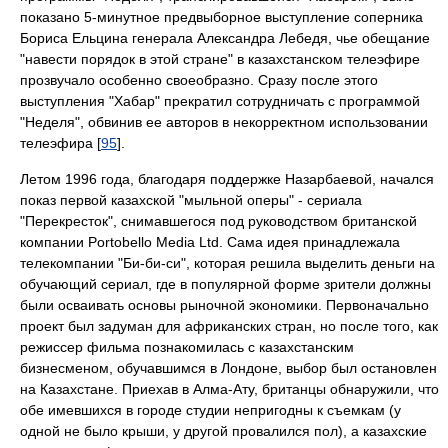
показано 5-минутное предвыборное выступление соперника
Бориса Ельцина генерала Александра Лебедя, чье обещание
"навести порядок в этой стране" в казахстанском телеэфире
прозвучало особенно своеобразно. Сразу после этого
выступления "Хабар" прекратил сотрудничать с программой
"Неделя", обвинив ее авторов в некорректном использовании
телеэфира [
95
].
Летом 1996 года, благодаря поддержке Назарбаевой, начался
показ первой казахской "мыльной оперы" - сериала
"Перекресток", снимавшегося под руководством британской
компании Portobello Media Ltd. Сама идея принадлежала
телекомпании "Би-би-си", которая решила выделить деньги на
обучающий сериал, где в популярной форме зрители должны
были осваивать основы рыночной экономики. Первоначально
проект был задуман для африканских стран, но после того, как
режиссер фильма познакомилась с казахстанским
бизнесменом, обучавшимся в Лондоне, выбор был остановлен
на Казахстане. Приехав в Алма-Ату, британцы обнаружили, что
обе имевшихся в городе студии непригодны к съемкам (у
одной не было крыши, у другой провалился пол), а казахские