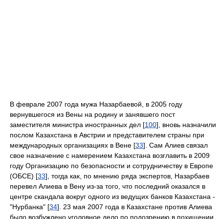
В феврале 2007 года мужа Назарбаевой, в 2005 году
вернувшегося из Вены на родину и занявшего пост
заместителя министра иностранных дел [
100
], вновь назначили
послом Казахстана в Австрии и представителем страны при
международных организациях в Вене [
33
]. Сам Алиев связал
свое назначение с намерением Казахстана возглавить в 2009
году Организацию по безопасности и сотрудничеству в Европе
(ОБСЕ) [
33
], тогда как, по мнению ряда экспертов, Назарбаев
перевел Алиева в Вену из-за того, что последний оказался в
центре скандала вокруг одного из ведущих банков Казахстана -
"Нурбанка" [
34
]. 23 мая 2007 года в Казахстане против Алиева
было возбуждено уголовное дело по подозрению в похищении